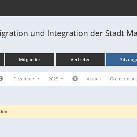
igration und Integration der Stadt M
Mitglieder
Vertreter
Sitzung
Dezember
2025
Aktuell
Gremium au
den.