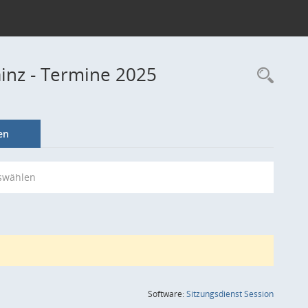
ainz - Termine 2025
Rec
en
swählen
(Wird in
Software:
Sitzungsdienst
Session