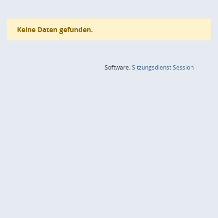
Keine Daten gefunden.
(Wird in
Software:
Sitzungsdienst
Session