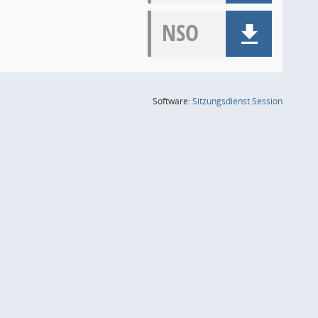
NSO
(Wird in
Software:
Sitzungsdienst
Session