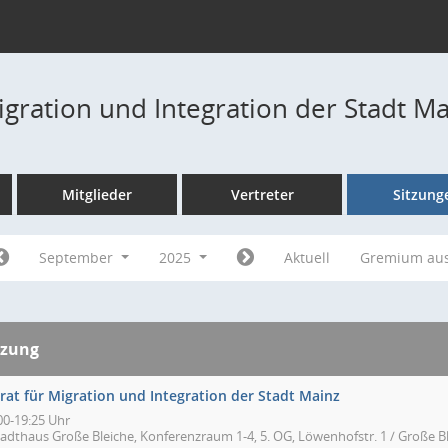
igration und Integration der Stadt M
Mitglieder
Vertreter
Sitzung
September
2025
Aktuell
Gremium au
tzung
rat für Migration und Integration der Stadt Mainz
00-19:25 Uhr
tadthaus Große Bleiche, Konferenzraum 1-4, 5. OG, Löwenhofstr. 1 / Große Bl