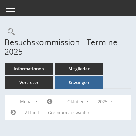
Toggle navigation
Rechercheauswahl
Besuchskommission - Termine
2025
Informationen
Mitglieder
Vertreter
Sitzungen
Monat
Oktober
2025
Aktuell
Gremium auswählen