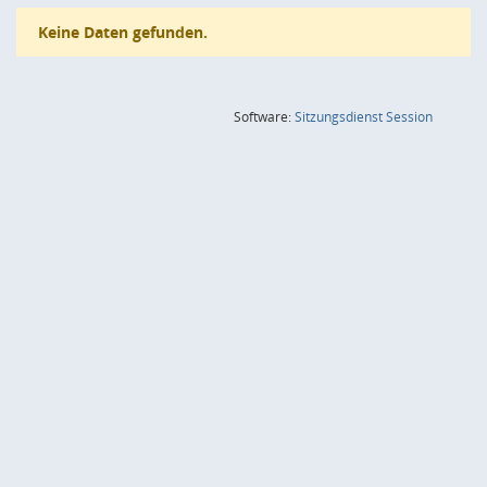
Keine Daten gefunden.
(Wird in
Software:
Sitzungsdienst
Session