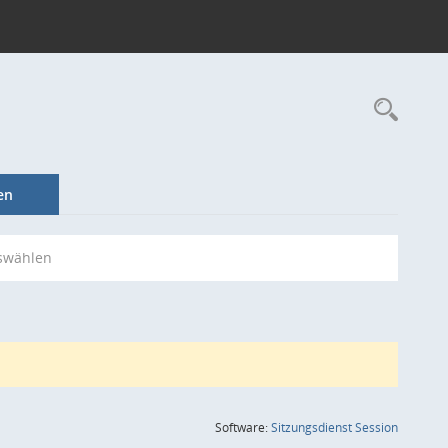
Rec
en
swählen
(Wird in
Software:
Sitzungsdienst
Session