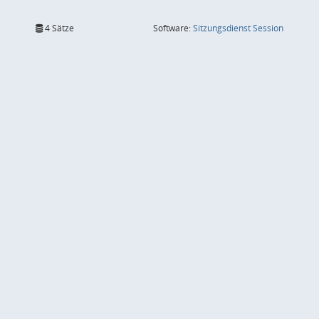
(Wird in
4 Sätze
Software:
Sitzungsdienst
Session