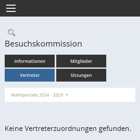
Toggle navigation
Rechercheauswahl
Besuchskommission
Informationen
Mitglieder
Vertreter
Sitzungen
Wahlperiode 2024 - 2029
Keine Vertreterzuordnungen gefunden.