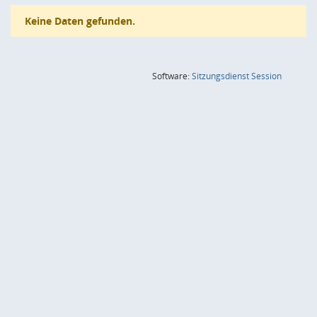
Keine Daten gefunden.
(Wird in
Software:
Sitzungsdienst
Session