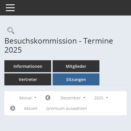
Toggle navigation
Rechercheauswahl
Besuchskommission - Termine
2025
Informationen
Mitglieder
Vertreter
Sitzungen
Monat
Dezember
2025
Aktuell
Gremium auswählen