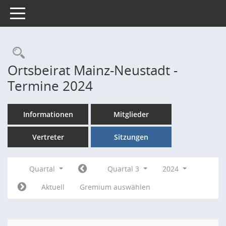
Toggle navigation
Rechercheauswahl
Ortsbeirat Mainz-Neustadt -
Termine 2024
Informationen
Mitglieder
Vertreter
Sitzungen
Quartal
Quartal 3
2024
Aktuell
Gremium auswählen