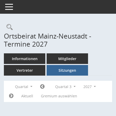
Toggle navigation
Rechercheauswahl
Ortsbeirat Mainz-Neustadt -
Termine 2027
Informationen
Mitglieder
Vertreter
Sitzungen
Quartal
Quartal 3
2027
Aktuell
Gremium auswählen