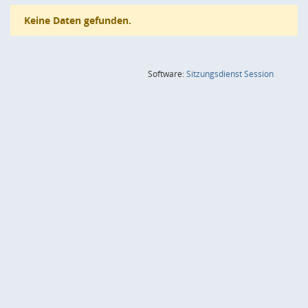
Keine Daten gefunden.
(Wird in
Software:
Sitzungsdienst
Session