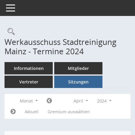
Toggle navigation
Rechercheauswahl
Werkausschuss Stadtreinigung
Mainz - Termine 2024
Informationen
Mitglieder
Vertreter
Sitzungen
Monat
April
2024
Aktuell
Gremium auswählen