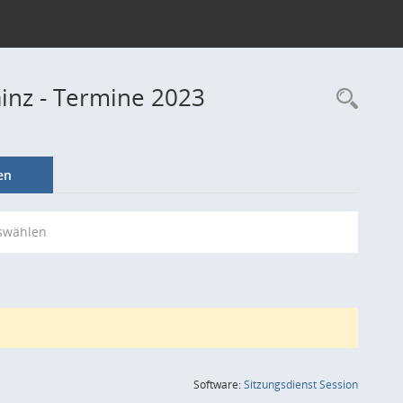
ainz - Termine 2023
Rec
en
swählen
(Wird in
Software:
Sitzungsdienst
Session