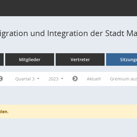
igration und Integration der Stadt M
Mitglieder
Vertreter
Sitzung
Quartal 3
2023
Aktuell
Gremium au
den.