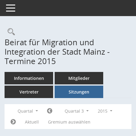
Toggle navigation
Rechercheauswahl
Beirat für Migration und
Integration der Stadt Mainz -
Termine 2015
Informationen
Mitglieder
Vertreter
Sitzungen
Quartal
Quartal 3
2015
Aktuell
Gremium auswählen