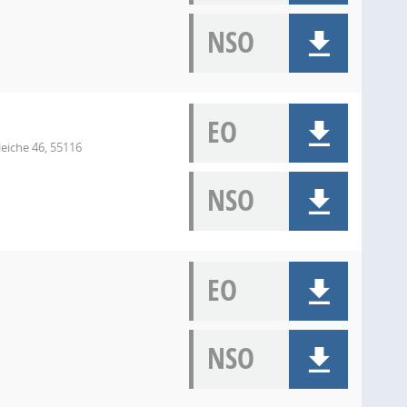
NSO
EO
eiche 46, 55116
NSO
EO
NSO