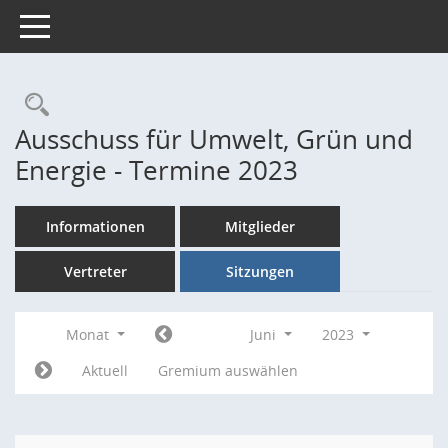
Toggle navigation
Rechercheauswahl
Ausschuss für Umwelt, Grün und
Energie - Termine 2023
Informationen
Mitglieder
Vertreter
Sitzungen
Monat
Juni
2023
Aktuell
Gremium auswählen