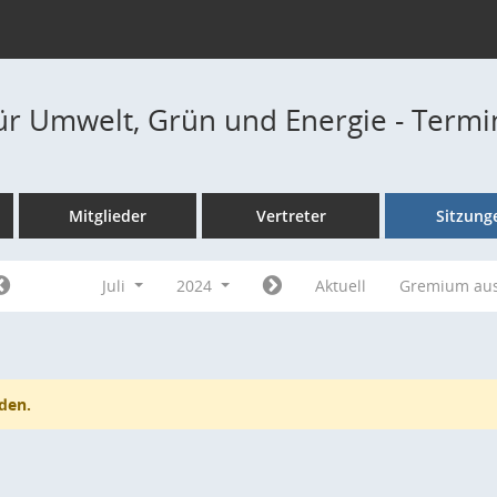
ür Umwelt, Grün und Energie - Term
Mitglieder
Vertreter
Sitzung
Juli
2024
Aktuell
Gremium au
den.