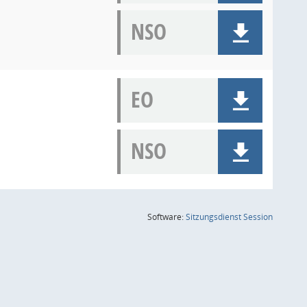
NSO
EO
NSO
(Wird in
Software:
Sitzungsdienst
Session