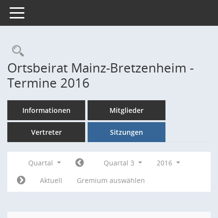
Toggle navigation
Rechercheauswahl
Ortsbeirat Mainz-Bretzenheim -
Termine 2016
Informationen
Mitglieder
Vertreter
Sitzungen
Quartal
Quartal 3
2016
Aktuell
Gremium auswählen