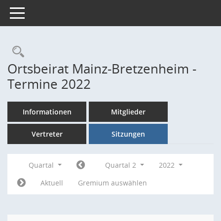
Toggle navigation
Rechercheauswahl
Ortsbeirat Mainz-Bretzenheim -
Termine 2022
Informationen
Mitglieder
Vertreter
Sitzungen
Quartal
Quartal 2
2022
Aktuell
Gremium auswählen