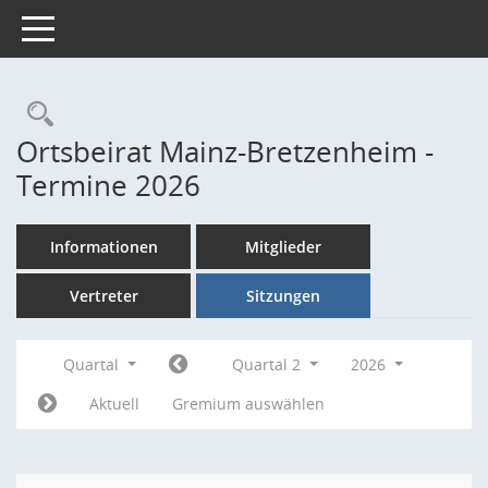
Toggle navigation
Rechercheauswahl
Ortsbeirat Mainz-Bretzenheim -
Termine 2026
Informationen
Mitglieder
Vertreter
Sitzungen
Quartal
Quartal 2
2026
Aktuell
Gremium auswählen