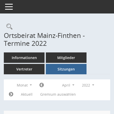
Toggle navigation
Rechercheauswahl
Ortsbeirat Mainz-Finthen -
Termine 2022
Informationen
Mitglieder
Vertreter
Sitzungen
Monat
April
2022
Aktuell
Gremium auswählen