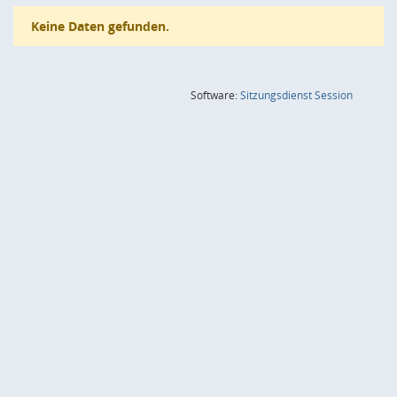
Keine Daten gefunden.
(Wird in
Software:
Sitzungsdienst
Session