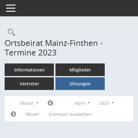
Toggle navigation
Rechercheauswahl
Ortsbeirat Mainz-Finthen -
Termine 2023
Informationen
Mitglieder
Vertreter
Sitzungen
Monat
April
2023
Aktuell
Gremium auswählen