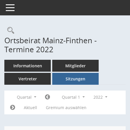
Toggle navigation
Rechercheauswahl
Ortsbeirat Mainz-Finthen -
Termine 2022
Informationen
Mitglieder
Vertreter
Sitzungen
Quartal
Quartal 1
2022
Aktuell
Gremium auswählen