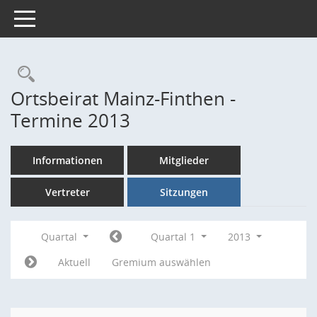
Toggle navigation
Rechercheauswahl
Ortsbeirat Mainz-Finthen -
Termine 2013
Informationen
Mitglieder
Vertreter
Sitzungen
Quartal
Quartal 1
2013
Aktuell
Gremium auswählen