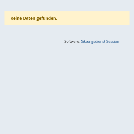
Keine Daten gefunden.
(Wird in
Software:
Sitzungsdienst
Session