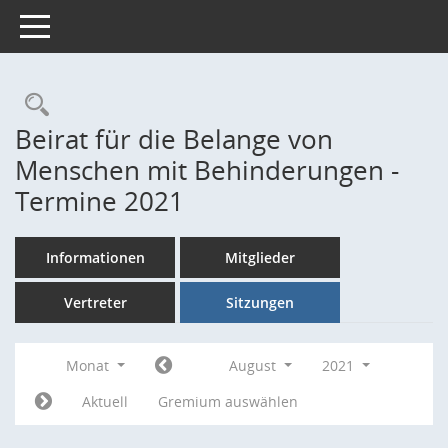
Toggle navigation
Rechercheauswahl
Beirat für die Belange von
Menschen mit Behinderungen -
Termine 2021
Informationen
Mitglieder
Vertreter
Sitzungen
Monat
August
2021
Aktuell
Gremium auswählen