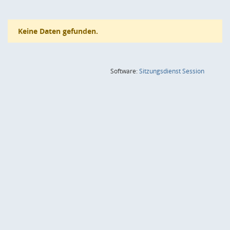
Keine Daten gefunden.
(Wird in
Software:
Sitzungsdienst
Session