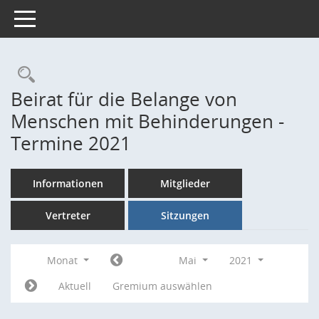
Toggle navigation
Rechercheauswahl
Beirat für die Belange von
Menschen mit Behinderungen -
Termine 2021
Informationen
Mitglieder
Vertreter
Sitzungen
Monat
Mai
2021
Aktuell
Gremium auswählen