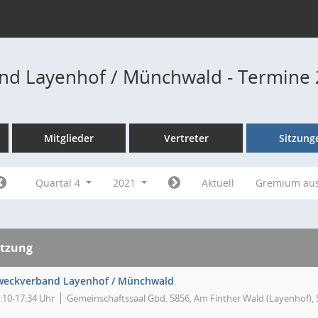
nd Layenhof / Münchwald - Termine
Mitglieder
Vertreter
Sitzung
Quartal 4
2021
Aktuell
Gremium au
itzung
weckverband Layenhof / Münchwald
:10-17:34 Uhr
Gemeinschaftssaal Gbd. 5856, Am Finther Wald (Layenhof),