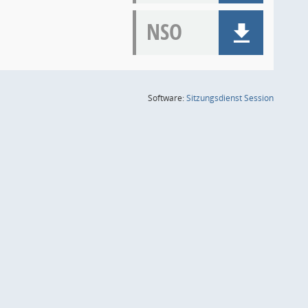
NSO
(Wird in
Software:
Sitzungsdienst
Session