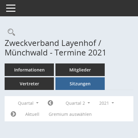
Toggle navigation
Rechercheauswahl
Zweckverband Layenhof /
Münchwald - Termine 2021
Informationen
Mitglieder
Vertreter
Sitzungen
Quartal
Quartal 2
2021
Aktuell
Gremium auswählen