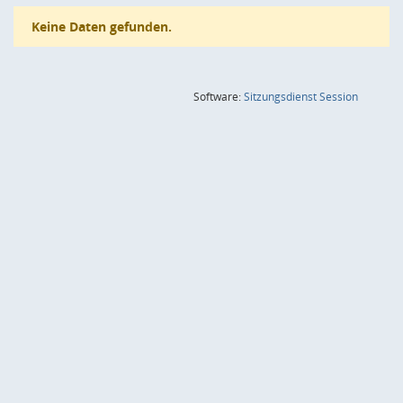
Keine Daten gefunden.
(Wird in
Software:
Sitzungsdienst
Session