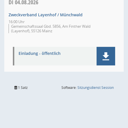
DI
04.08.2026
Zweckverband Layenhof / Münchwald
16:00 Uhr
Gemeinschaftssaal Gbd. 5856, Am Finther Wald
(Layenhof), 55126 Mainz
Einladung - öffentlich
(Wird in
1 Satz
Software:
Sitzungsdienst
Session