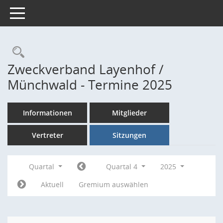
Toggle navigation
Rechercheauswahl
Zweckverband Layenhof /
Münchwald - Termine 2025
Informationen
Mitglieder
Vertreter
Sitzungen
Quartal
Quartal 4
2025
Aktuell
Gremium auswählen