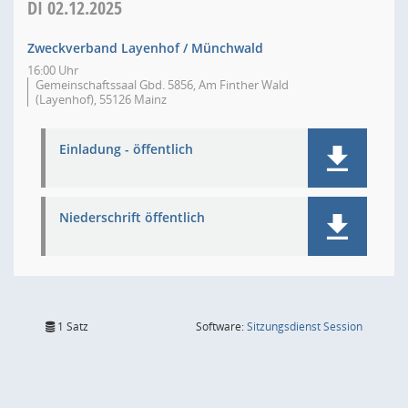
DI
02.12.2025
Zweckverband Layenhof / Münchwald
16:00 Uhr
Gemeinschaftssaal Gbd. 5856, Am Finther Wald
(Layenhof), 55126 Mainz
Einladung - öffentlich
Niederschrift öffentlich
(Wird in
1 Satz
Software:
Sitzungsdienst
Session