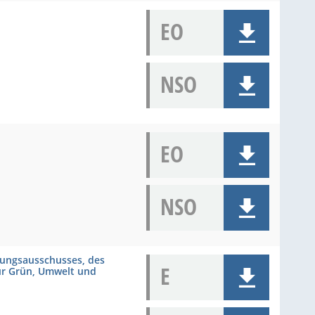
EO
NSO
EO
NSO
rungsausschusses, des
E
ür Grün, Umwelt und