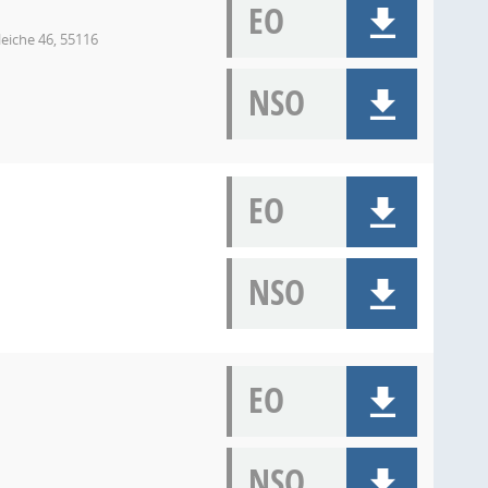
EO
eiche 46, 55116
NSO
EO
NSO
EO
NSO