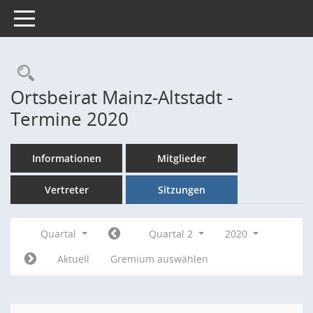
Toggle navigation
Rechercheauswahl
Ortsbeirat Mainz-Altstadt -
Termine 2020
Informationen
Mitglieder
Vertreter
Sitzungen
Quartal
Quartal 2
2020
Aktuell
Gremium auswählen