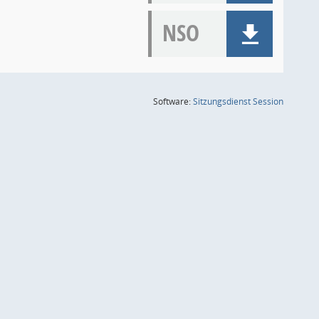
NSO
(Wird in
Software:
Sitzungsdienst
Session