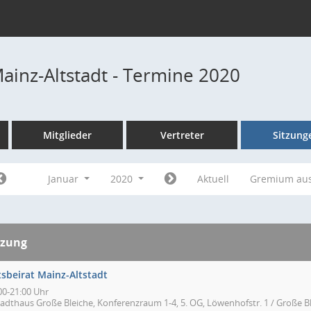
Mainz-Altstadt - Termine 2020
Mitglieder
Vertreter
Sitzung
Januar
2020
Aktuell
Gremium au
tzung
tsbeirat Mainz-Altstadt
00-21:00 Uhr
tadthaus Große Bleiche, Konferenzraum 1-4, 5. OG, Löwenhofstr. 1 / Große Bl