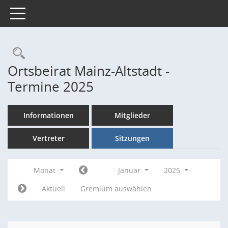
Toggle navigation
Rechercheauswahl
Ortsbeirat Mainz-Altstadt -
Termine 2025
Informationen
Mitglieder
Vertreter
Sitzungen
Monat
Januar
2025
Aktuell
Gremium auswählen