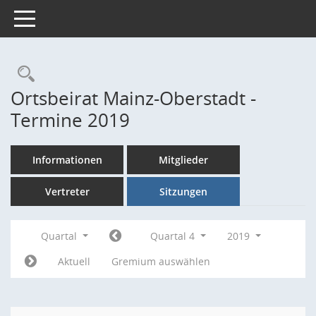
Toggle navigation
Rechercheauswahl
Ortsbeirat Mainz-Oberstadt -
Termine 2019
Informationen
Mitglieder
Vertreter
Sitzungen
Quartal
Quartal 4
2019
Aktuell
Gremium auswählen