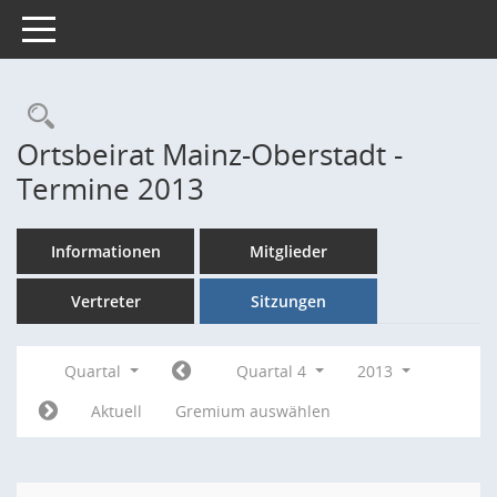
Toggle navigation
Rechercheauswahl
Ortsbeirat Mainz-Oberstadt -
Termine 2013
Informationen
Mitglieder
Vertreter
Sitzungen
Quartal
Quartal 4
2013
Aktuell
Gremium auswählen