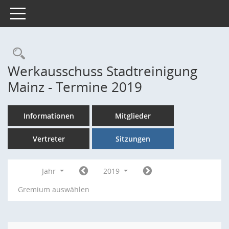
Toggle navigation
Rechercheauswahl
Werkausschuss Stadtreinigung
Mainz - Termine 2019
Informationen
Mitglieder
Vertreter
Sitzungen
Jahr
2019
Gremium auswählen