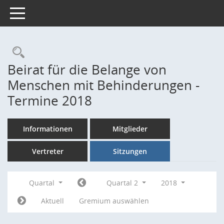
Toggle navigation
Rechercheauswahl
Beirat für die Belange von
Menschen mit Behinderungen -
Termine 2018
Informationen
Mitglieder
Vertreter
Sitzungen
Quartal
Quartal 2
2018
Aktuell
Gremium auswählen