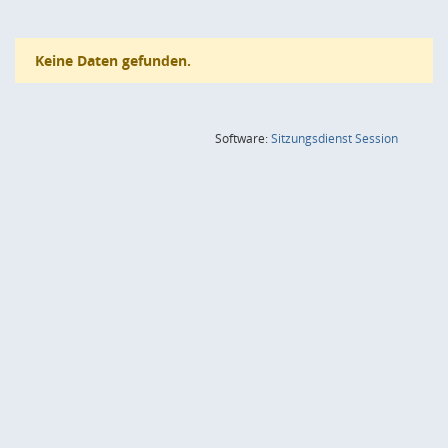
Keine Daten gefunden.
(Wird in
Software:
Sitzungsdienst
Session