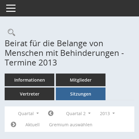
Toggle navigation
Rechercheauswahl
Beirat für die Belange von
Menschen mit Behinderungen -
Termine 2013
Informationen
Mitglieder
Vertreter
Sitzungen
Quartal
Quartal 2
2013
Aktuell
Gremium auswählen