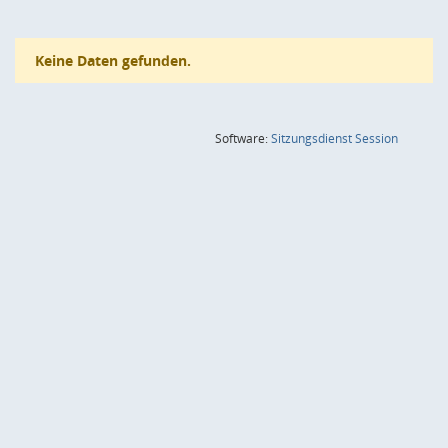
Keine Daten gefunden.
(Wird in
Software:
Sitzungsdienst
Session