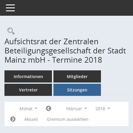
Toggle navigation
Rechercheauswahl
Aufsichtsrat der Zentralen
Beteiligungsgesellschaft der Stadt
Mainz mbH - Termine 2018
Informationen
Mitglieder
Vertreter
Sitzungen
Monat
Februar
2018
Aktuell
Gremium auswählen