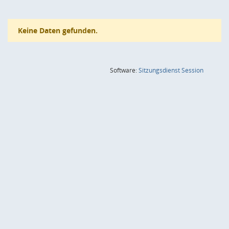
Keine Daten gefunden.
(Wird in
Software:
Sitzungsdienst
Session