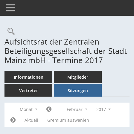
Toggle navigation
Rechercheauswahl
Aufsichtsrat der Zentralen
Beteiligungsgesellschaft der Stadt
Mainz mbH - Termine 2017
Informationen
Mitglieder
Vertreter
Sitzungen
Monat
Februar
2017
Aktuell
Gremium auswählen