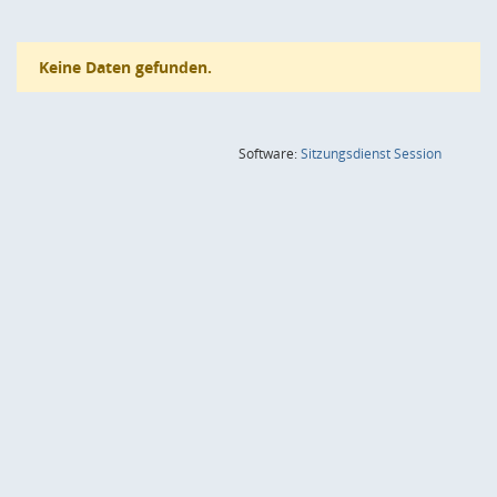
Keine Daten gefunden.
(Wird in
Software:
Sitzungsdienst
Session