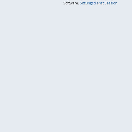
(Wird in
Software:
Sitzungsdienst
Session