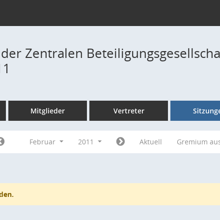
 der Zentralen Beteiligungsgesellsch
11
Mitglieder
Vertreter
Sitzung
Februar
2011
Aktuell
Gremium au
den.