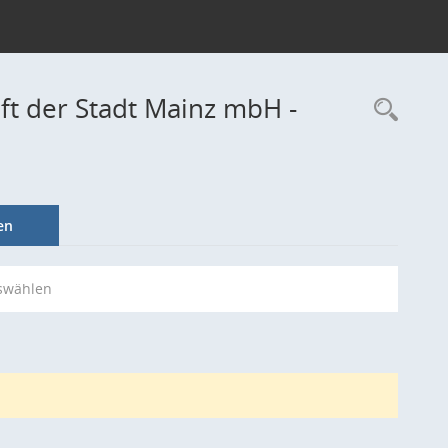
aft der Stadt Mainz mbH -
Rec
en
swählen