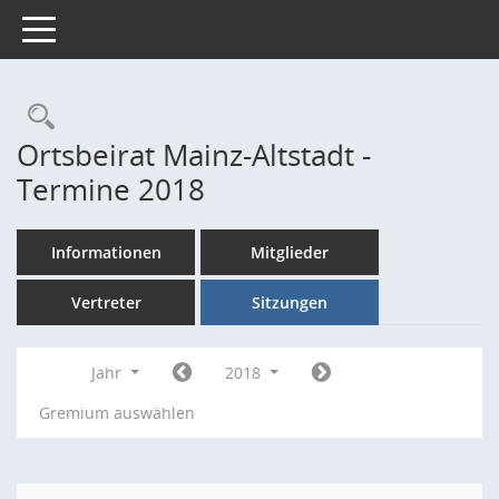
Toggle navigation
Rechercheauswahl
Ortsbeirat Mainz-Altstadt -
Termine 2018
Informationen
Mitglieder
Vertreter
Sitzungen
Jahr
2018
Gremium auswählen