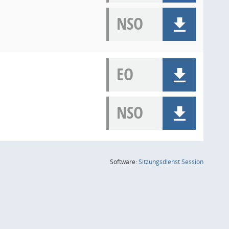
NSO
EO
NSO
(Wird in
Software:
Sitzungsdienst
Session