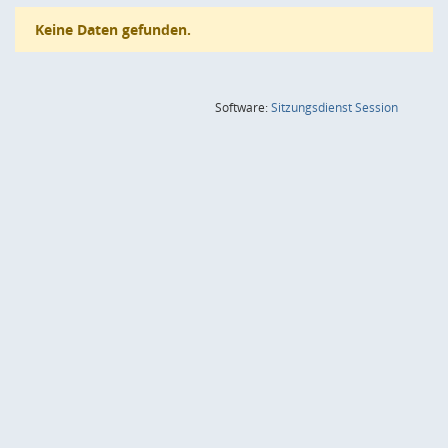
Keine Daten gefunden.
(Wird in
Software:
Sitzungsdienst
Session