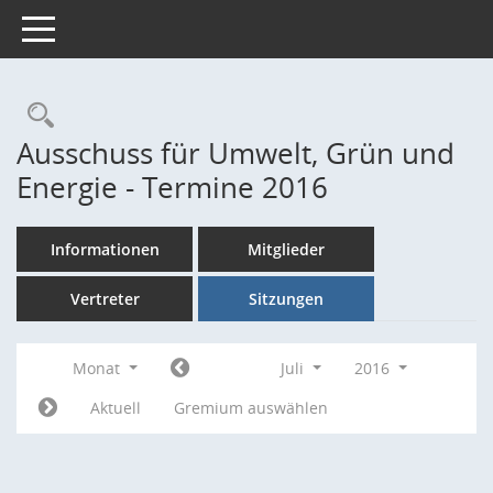
Toggle navigation
Rechercheauswahl
Ausschuss für Umwelt, Grün und
Energie - Termine 2016
Informationen
Mitglieder
Vertreter
Sitzungen
Monat
Juli
2016
Aktuell
Gremium auswählen