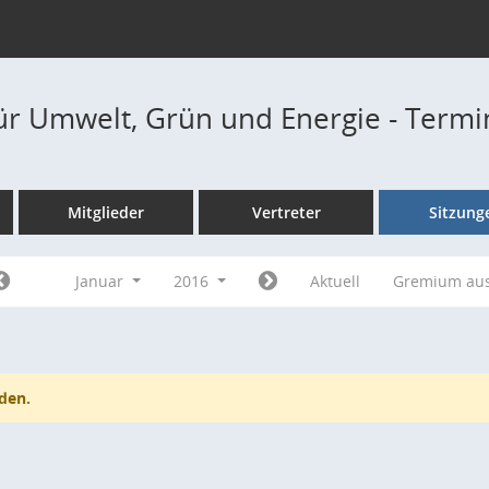
ür Umwelt, Grün und Energie - Term
Mitglieder
Vertreter
Sitzung
Januar
2016
Aktuell
Gremium au
den.