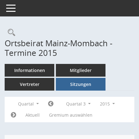
Toggle navigation
Rechercheauswahl
Ortsbeirat Mainz-Mombach -
Termine 2015
Informationen
Mitglieder
Vertreter
Sitzungen
Quartal
Quartal 3
2015
Aktuell
Gremium auswählen