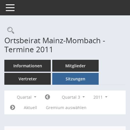
Toggle navigation
Rechercheauswahl
Ortsbeirat Mainz-Mombach -
Termine 2011
Informationen
Mitglieder
Vertreter
Sitzungen
Quartal
Quartal 3
2011
Aktuell
Gremium auswählen