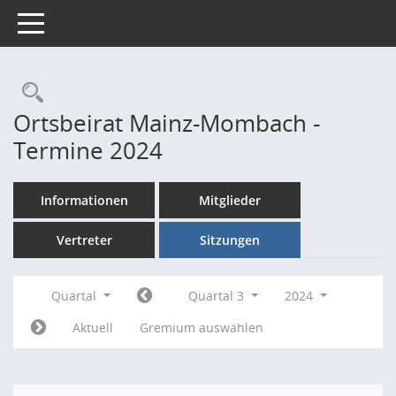
Toggle navigation
Rechercheauswahl
Ortsbeirat Mainz-Mombach -
Termine 2024
Informationen
Mitglieder
Vertreter
Sitzungen
Quartal
Quartal 3
2024
Aktuell
Gremium auswählen