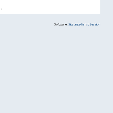
nz
(Wird in
Software:
Sitzungsdienst
Session